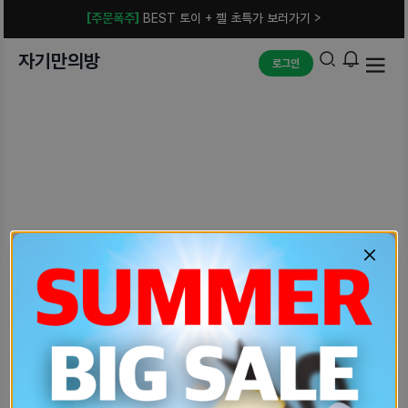
[주문폭주]
BEST 토이 + 젤 초특가 보러가기 >
자기만의방
로그인
예상치 못한 에러입니다.