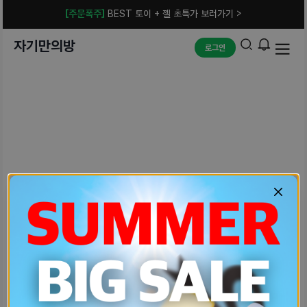
[주문폭주]
BEST 토이 + 젤 초특가 보러가기 >
자기만의방
로그인
예상치 못한 에러입니다.