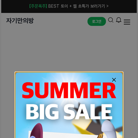
[주문폭주]
BEST 토이 + 젤 초특가 보러가기 >
자기만의방
로그인
예상치 못한 에러입니다.