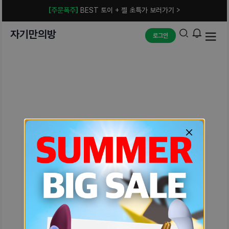
[주문폭주]
BEST 토이 + 젤 초특가 보러가기 >
자기만의방
로그인
예상치 못한 에러입니다.