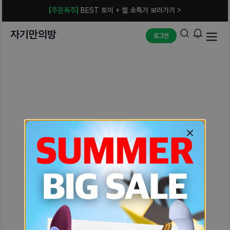
[주문폭주]
BEST 토이 + 젤 초특가 보러가기 >
자기만의방
로그인
예상치 못한 에러입니다.