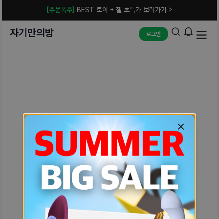
[주문폭주]
BEST 토이 + 젤 초특가 보러가기 >
자기만의방
로그인
예상치 못한 에러입니다.