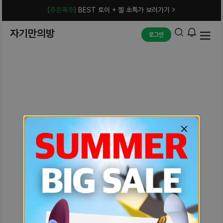
[주문폭주]
BEST 토이 + 젤 초특가 보러가기 >
자기만의방
로그인
예상치 못한 에러입니다.