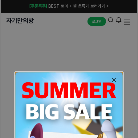
[주문폭주]
BEST 토이 + 젤 초특가 보러가기 >
자기만의방
로그인
예상치 못한 에러입니다.