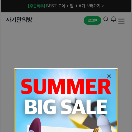
[주문폭주]
BEST 토이 + 젤 초특가 보러가기 >
자기만의방
로그인
예상치 못한 에러입니다.