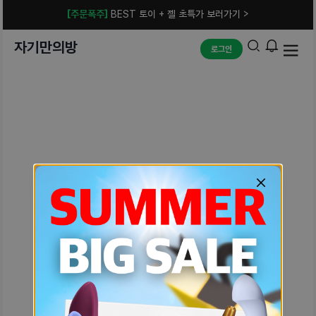
[주문폭주]
BEST 토이 + 젤 초특가 보러가기 >
자기만의방
로그인
예상치 못한 에러입니다.