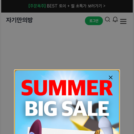
[주문폭주]
BEST 토이 + 젤 초특가 보러가기 >
자기만의방
로그인
예상치 못한 에러입니다.