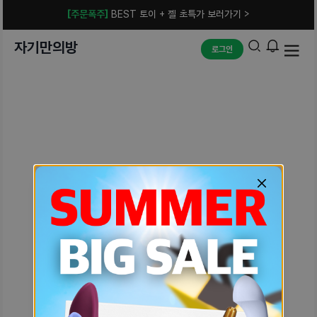
[주문폭주]
BEST 토이 + 젤 초특가 보러가기 >
자기만의방
로그인
예상치 못한 에러입니다.