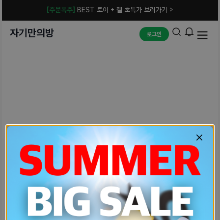
[주문폭주]
BEST 토이 + 젤 초특가 보러가기 >
자기만의방
로그인
예상치 못한 에러입니다.