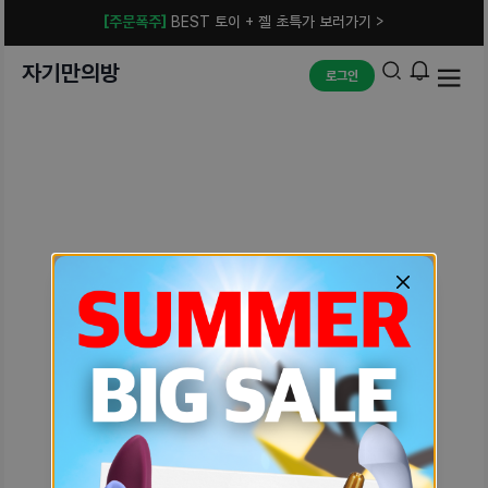
[주문폭주]
BEST 토이 + 젤 초특가 보러가기 >
자기만의방
로그인
예상치 못한 에러입니다.