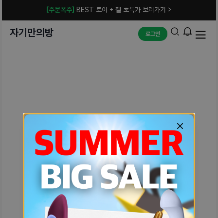
[주문폭주]
BEST 토이 + 젤 초특가 보러가기 >
자기만의방
로그인
예상치 못한 에러입니다.