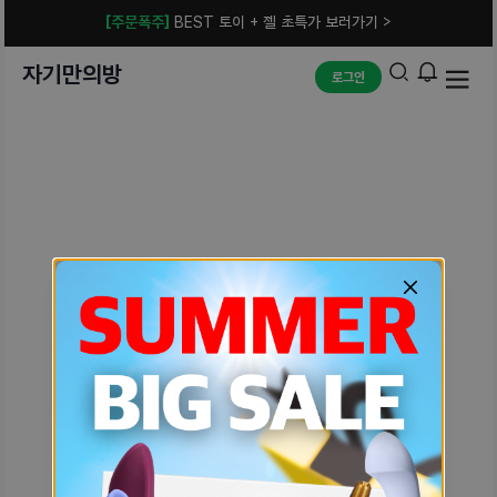
[주문폭주]
BEST 토이 + 젤 초특가 보러가기 >
자기만의방
로그인
예상치 못한 에러입니다.