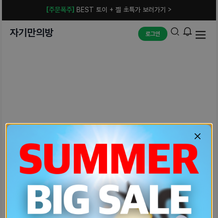
[주문폭주]
BEST 토이 + 젤 초특가 보러가기 >
자기만의방
로그인
예상치 못한 에러입니다.