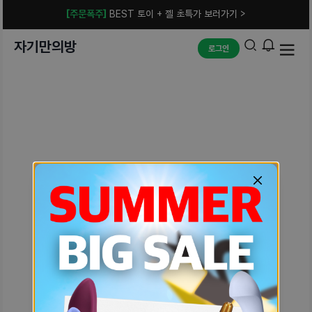
[주문폭주]
BEST 토이 + 젤 초특가 보러가기 >
자기만의방
로그인
예상치 못한 에러입니다.