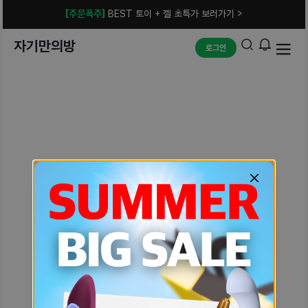
[주문폭주]
BEST 토이 + 젤 초특가 보러가기 >
자기만의방
로그인
예상치 못한 에러입니다.