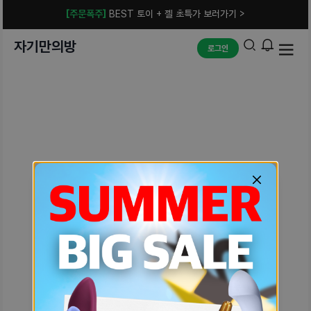
[주문폭주]
BEST 토이 + 젤 초특가 보러가기 >
자기만의방
로그인
예상치 못한 에러입니다.