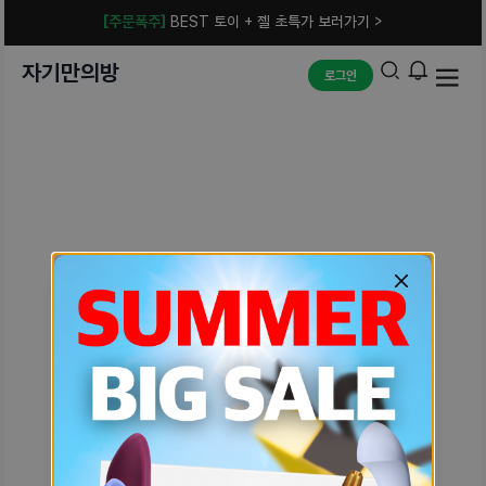
[주문폭주]
BEST 토이 + 젤 초특가 보러가기 >
자기만의방
로그인
예상치 못한 에러입니다.