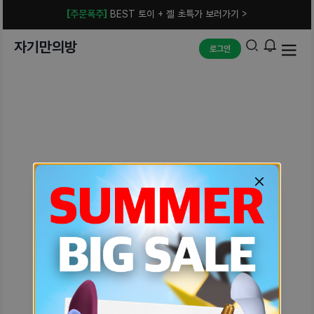
[주문폭주]
BEST 토이 + 젤 초특가 보러가기 >
자기만의방
로그인
예상치 못한 에러입니다.