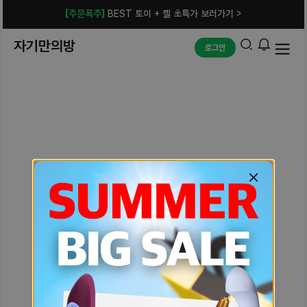
[주문폭주]
BEST 토이 + 젤 초특가 보러가기 >
자기만의방
로그인
예상치 못한 에러입니다.