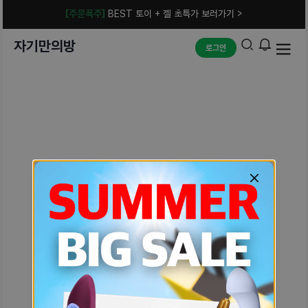
[주문폭주]
BEST 토이 + 젤 초특가 보러가기 >
자기만의방
로그인
예상치 못한 에러입니다.