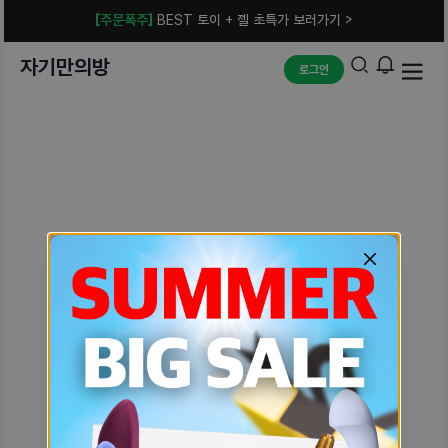
[주문폭주]
BEST 토이 + 젤 초특가 보러가기 >
자기만의방
로그인
예상치 못한 에러입니다.