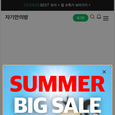
[주문폭주]
BEST 토이 + 젤 초특가 보러가기 >
자기만의방
로그인
예상치 못한 에러입니다.