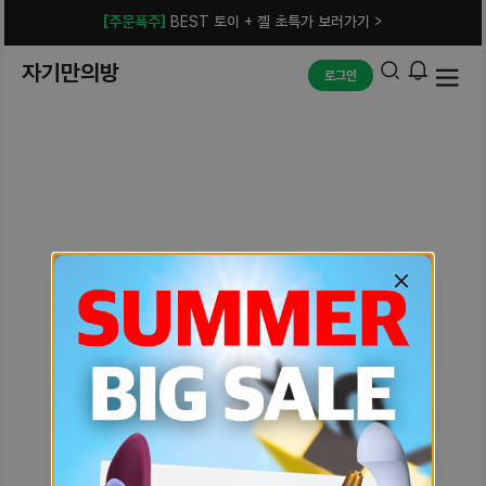
[주문폭주]
BEST 토이 + 젤 초특가 보러가기 >
자기만의방
로그인
예상치 못한 에러입니다.