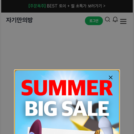
[주문폭주]
BEST 토이 + 젤 초특가 보러가기 >
자기만의방
로그인
예상치 못한 에러입니다.