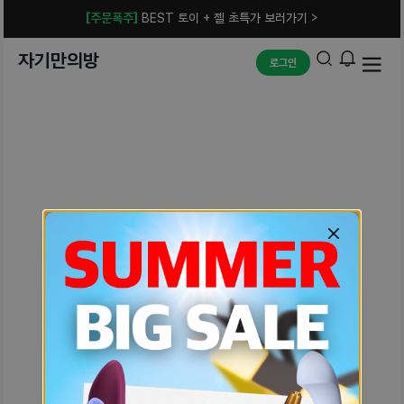
[주문폭주]
BEST 토이 + 젤 초특가 보러가기 >
자기만의방
로그인
예상치 못한 에러입니다.