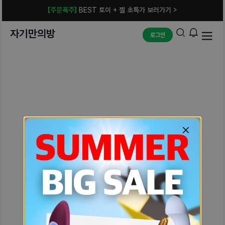
[주문폭주]
BEST 토이 + 젤 초특가 보러가기 >
자기만의방
로그인
예상치 못한 에러입니다.