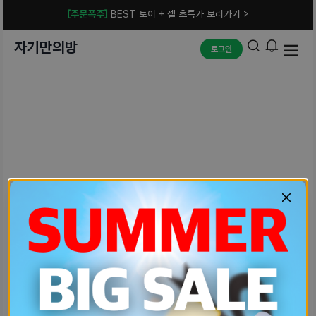
[주문폭주]
BEST 토이 + 젤 초특가 보러가기 >
자기만의방
로그인
예상치 못한 에러입니다.