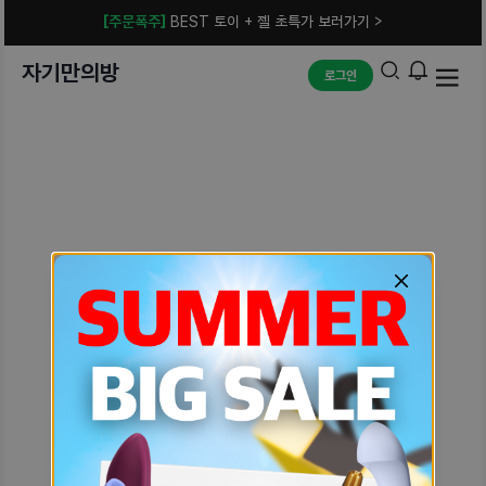
[주문폭주]
BEST 토이 + 젤 초특가 보러가기 >
자기만의방
로그인
예상치 못한 에러입니다.