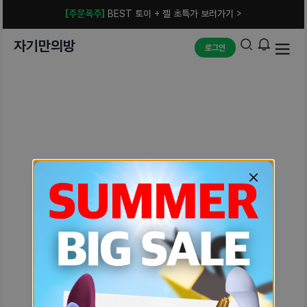
[주문폭주]
BEST 토이 + 젤 초특가 보러가기 >
자기만의방
로그인
예상치 못한 에러입니다.