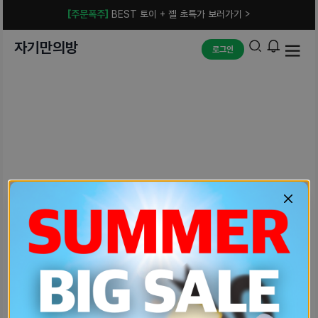
[주문폭주]
BEST 토이 + 젤 초특가 보러가기 >
자기만의방
로그인
예상치 못한 에러입니다.