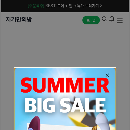
[주문폭주]
BEST 토이 + 젤 초특가 보러가기 >
자기만의방
로그인
예상치 못한 에러입니다.