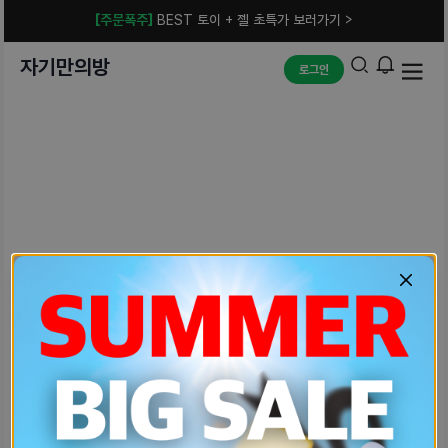
[주문폭주]
BEST 토이 + 젤 초특가 보러가기 >
자기만의방
로그인
예상치 못한 에러입니다.