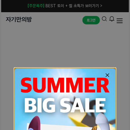
[주문폭주]
BEST 토이 + 젤 초특가 보러가기 >
자기만의방
로그인
예상치 못한 에러입니다.