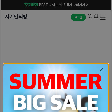
[주문폭주]
BEST 토이 + 젤 초특가 보러가기 >
자기만의방
로그인
예상치 못한 에러입니다.