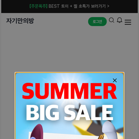
[주문폭주]
BEST 토이 + 젤 초특가 보러가기 >
자기만의방
로그인
예상치 못한 에러입니다.