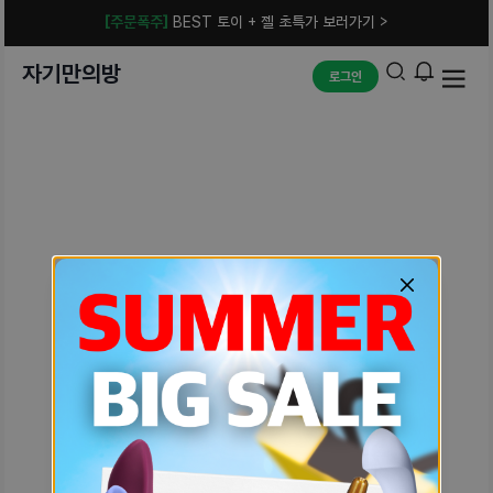
[주문폭주]
BEST 토이 + 젤 초특가 보러가기 >
자기만의방
로그인
예상치 못한 에러입니다.