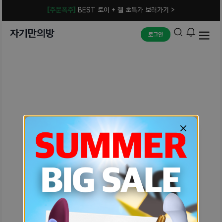
[주문폭주]
BEST 토이 + 젤 초특가 보러가기 >
자기만의방
로그인
예상치 못한 에러입니다.