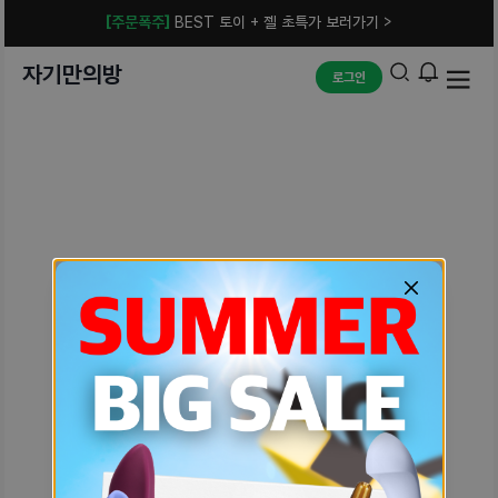
[주문폭주]
BEST 토이 + 젤 초특가 보러가기 >
자기만의방
로그인
예상치 못한 에러입니다.