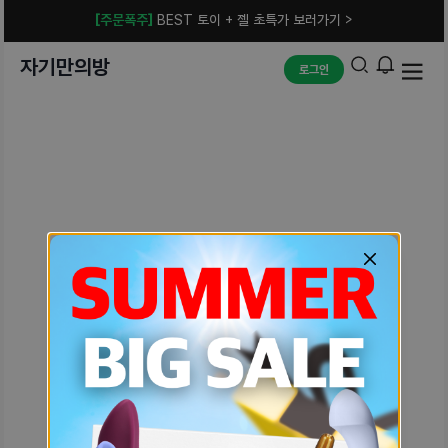
[주문폭주]
BEST 토이 + 젤 초특가 보러가기 >
자기만의방
로그인
예상치 못한 에러입니다.