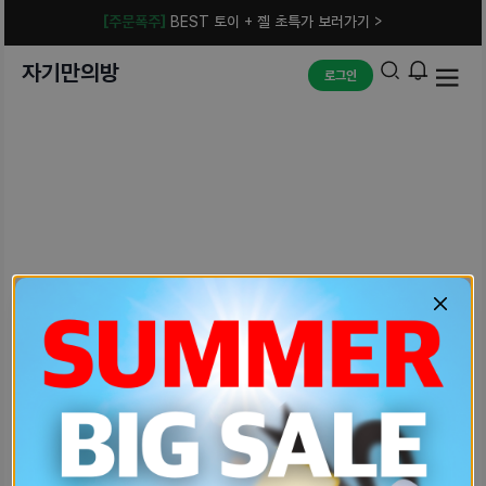
[주문폭주]
BEST 토이 + 젤 초특가 보러가기 >
자기만의방
로그인
예상치 못한 에러입니다.