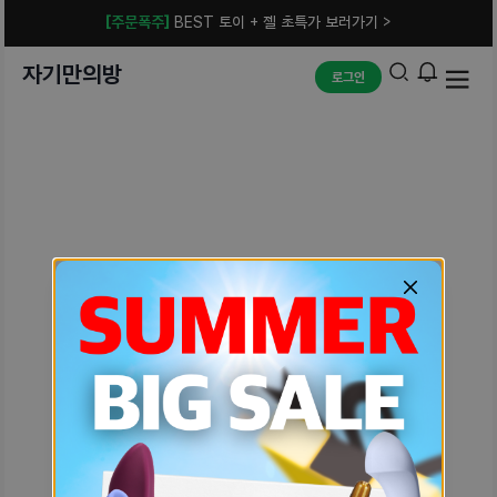
[주문폭주]
BEST 토이 + 젤 초특가 보러가기 >
자기만의방
로그인
예상치 못한 에러입니다.