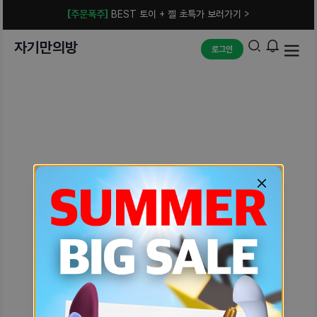
[주문폭주]
BEST 토이 + 젤 초특가 보러가기 >
자기만의방
로그인
예상치 못한 에러입니다.