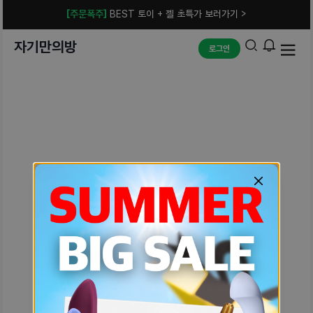
[주문폭주]
BEST 토이 + 젤 초특가 보러가기 >
자기만의방
로그인
예상치 못한 에러입니다.