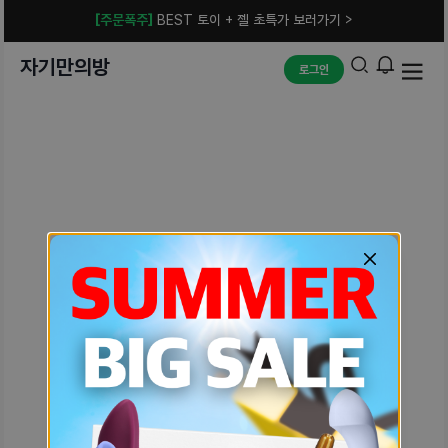
[주문폭주]
BEST 토이 + 젤 초특가 보러가기 >
자기만의방
로그인
예상치 못한 에러입니다.