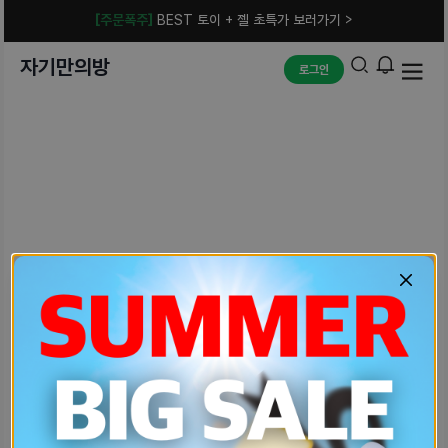
[주문폭주]
BEST 토이 + 젤 초특가 보러가기 >
자기만의방
로그인
예상치 못한 에러입니다.