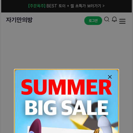
[주문폭주]
BEST 토이 + 젤 초특가 보러가기 >
자기만의방
로그인
예상치 못한 에러입니다.